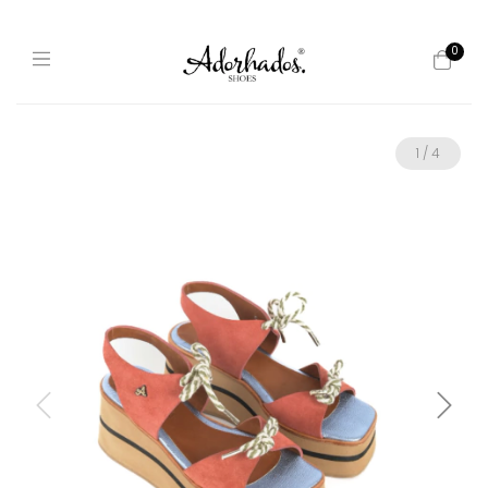
0
1
/
4