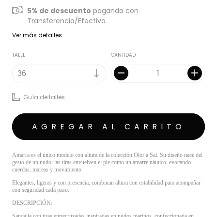
5% de descuento
pagando con
Transferencia/Efectivo
Ver más detalles
TALLE
CANTIDAD
Guía de talles
Amarra es el único modelo con altura de la colección Olor a Sal. Su diseño nace del
gesto de un nudo: las tiras envuelven el pie como un amarre náutico, evocando
cuerdas, mareas y movimiento.
Elegantes, ligeras y con presencia, combinan altura con estabilidad para acompañar
con seguridad cada paso.
DESCRIPCIÓN:
Sandalia con tiras entrecruzadas inspiradas en nudos marinos, confeccionada en