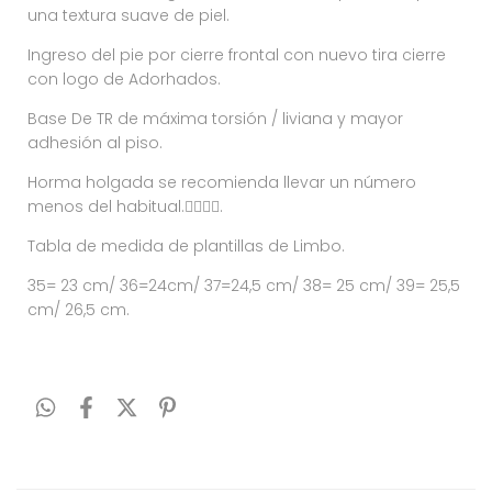
una textura suave de piel.
Ingreso del pie por cierre frontal con nuevo tira cierre
con logo de Adorhados.
Base De TR de máxima torsión / liviana y mayor
adhesión al piso.
Horma holgada se recomienda llevar un número
menos del habitual.👇🏻👇🏻.
Tabla de medida de plantillas de Limbo.
35= 23 cm/ 36=24cm/ 37=24,5 cm/ 38= 25 cm/ 39= 25,5
cm/ 26,5 cm.