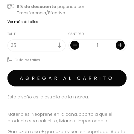
5% de descuento
pagando con
Transferencia/Efectivo
Ver más detalles
TALLE
CANTIDAD
Guía de talles
Este diseño es la estrella de la marca.
Materiales: Neoprene en la caña, aporta a que el
producto sea calentito, liviano e impermeable.
Gamuzon rosa + gamuzon visón en capellada. Aporta