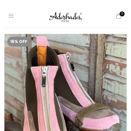
0
16
%
OFF
1
/
7